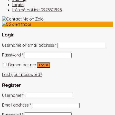
Login
Liên hệ Hotline
0978311998
Login
Username or email address
*
Password
*
Remember me
Log in
Lost your password?
Register
Username
*
Email address
*
Password
*