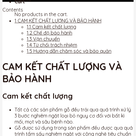
Cart
Contents
No products in the cart.
1
CAM KẾT CHẤT LƯỢNG VÀ BẢO HÀNH
1.1
Cam kết chất lượng
1.2
Chế độ bảo hành
1.3
Vận chuyển
1.4
Từ chối trách nhiệm
1.5
Hướng dẫn chăm sóc và bảo quản
CAM KẾT CHẤT LƯỢNG VÀ
BẢO HÀNH
Cam kết chất lượng
Tất cả các sản phẩm gỗ đều trải qua quá trình xử lý
3 bước nghiêm ngặt loại bỏ nguy cơ đối với bất kì
mối, mọt và sâu bệnh nào.
Gỗ được sử dụng trong sản phẩm đều được qua quá
trình tẩm sấy nghiêm ngặt với công nghệ tiêu chuẩn