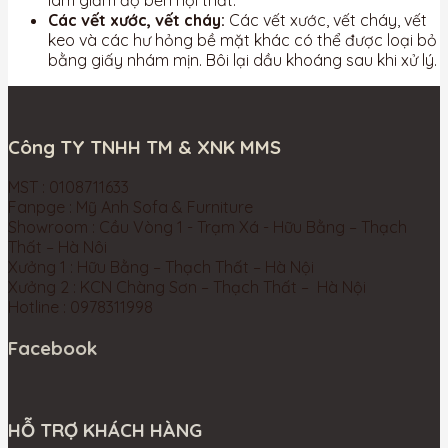
làm giảm độ bền nội thất.
Các vết xước, vết cháy:
Các vết xước, vết cháy, vết
keo và các hư hỏng bề mặt khác có thể được loại bỏ
bằng giấy nhám mịn. Bôi lại dầu khoáng sau khi xử lý.
Công TY TNHH TM & XNK MMS
MST : 0108711633
Fanpge : Mỹ Anh Sofa & Furniture
Showroom : Cầu Vòng 1 - Trạm Xá - Hữu Bằng – Thạch
Thất – Hà Nôi
Xưởng 1 : Hữu Bằng – Thạch Thất – Hà Nội
Xưởng 2 : KCN Chàng Sơn – Thạch Thất – Hà Nội
Hotline : 0978311998
Facebook
HỖ TRỢ KHÁCH HÀNG