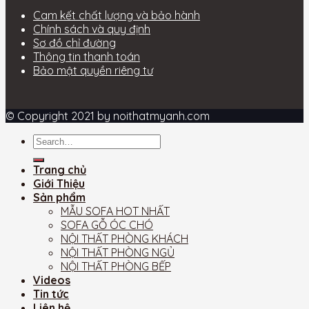
Cam kết chất lượng và bảo hành
Chính sách và quy định
Sơ đồ chỉ đường
Thông tin thanh toán
Bảo mật quyền riêng tư
© Copyright 2021 by noithatmyanh.com
Trang chủ
Giới Thiệu
Sản phẩm
MẪU SOFA HOT NHẤT
SOFA GỖ ÓC CHÓ
NỘI THẤT PHÒNG KHÁCH
NỘI THẤT PHÒNG NGỦ
NỘI THẤT PHÒNG BẾP
Videos
Tin tức
Liên hệ