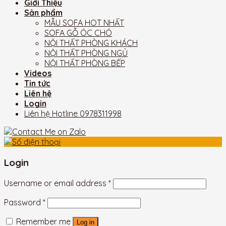
Giới Thiệu
Sản phẩm
MẪU SOFA HOT NHẤT
SOFA GỖ ÓC CHÓ
NỘI THẤT PHÒNG KHÁCH
NỘI THẤT PHÒNG NGỦ
NỘI THẤT PHÒNG BẾP
Videos
Tin tức
Liên hệ
Login
Liên hệ Hotline
0978311998
Login
Username or email address
*
Password
*
Remember me
Log in