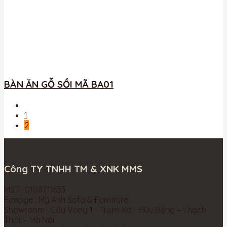
BÀN ĂN GỖ SỒI MÃ BA01
1
2
Công TY TNHH TM & XNK MMS
MST : 0108711633
Fanpge : Mỹ Anh Sofa & Furniture
Showroom : Cầu Vòng 1 - Trạm Xá - Hữu Bằng – Thạch
Thất – Hà Nôi