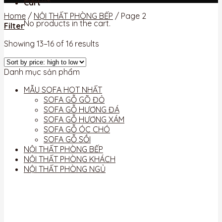
Cart
Home
/
NỘI THẤT PHÒNG BẾP
/
Page 2
No products in the cart.
Filter
Showing 13–16 of 16 results
Danh mục sản phẩm
MẪU SOFA HOT NHẤT
SOFA GỖ GÕ ĐỎ
SOFA GỖ HƯƠNG ĐÁ
SOFA GỖ HƯƠNG XÁM
SOFA GỖ ÓC CHÓ
SOFA GỖ SỒI
NỘI THẤT PHÒNG BẾP
NỘI THẤT PHÒNG KHÁCH
NỘI THẤT PHÒNG NGỦ