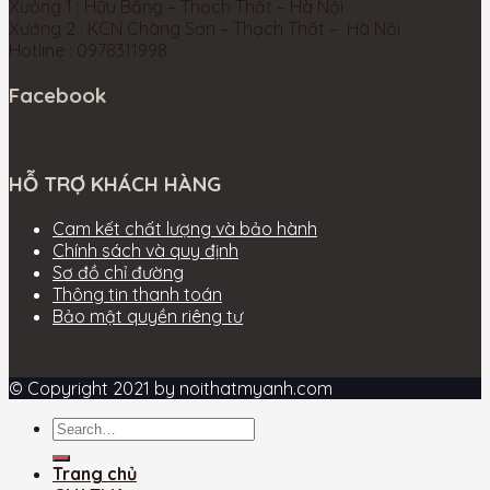
Xưởng 1 : Hữu Bằng – Thạch Thất – Hà Nội
Xưởng 2 : KCN Chàng Sơn – Thạch Thất – Hà Nội
Hotline : 0978311998
Facebook
HỖ TRỢ KHÁCH HÀNG
Cam kết chất lượng và bảo hành
Chính sách và quy định
Sơ đồ chỉ đường
Thông tin thanh toán
Bảo mật quyền riêng tư
© Copyright 2021 by noithatmyanh.com
Trang chủ