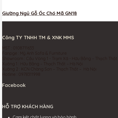
Giường Ngủ Gỗ Óc Chó Mã GN18
Công TY TNHH TM & XNK MMS
MST : 0108711633
Fanpge : Mỹ Anh Sofa & Furniture
Showroom : Cầu Vòng 1 - Trạm Xá - Hữu Bằng – Thạch Thất
Xưởng 1 : Hữu Bằng – Thạch Thất – Hà Nội
Xưởng 2 : KCN Chàng Sơn – Thạch Thất – Hà Nội
Hotline : 0978311998
Facebook
HỖ TRỢ KHÁCH HÀNG
Cam kết chất lượng và bảo hành