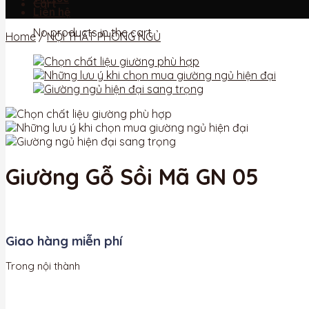
Cart
Liên hệ
No products in the cart.
Home
/
NỘI THẤT PHÒNG NGỦ
Giường Gỗ Sồi Mã GN 05
Giao hàng miễn phí
Trong nội thành