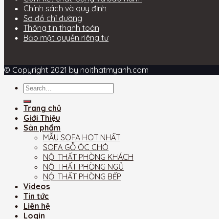
Chính sách và quy định
Sơ đồ chỉ đường
Thông tin thanh toán
Bảo mật quyền riêng tư
© Copyright 2021 by noithatmyanh.com
Trang chủ
Giới Thiệu
Sản phẩm
MẪU SOFA HOT NHẤT
SOFA GỖ ÓC CHÓ
NỘI THẤT PHÒNG KHÁCH
NỘI THẤT PHÒNG NGỦ
NỘI THẤT PHÒNG BẾP
Videos
Tin tức
Liên hệ
Login