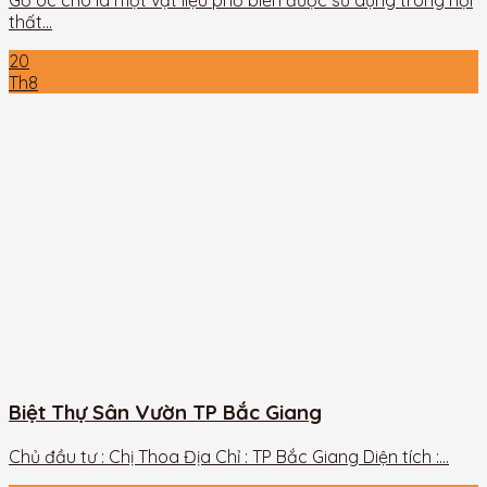
Gỗ óc chó là một vật liệu phổ biến được sử dụng trong nội
thất...
20
Th8
Biệt Thự Sân Vườn TP Bắc Giang
Chủ đầu tư : Chị Thoa Địa Chỉ : TP Bắc Giang Diện tích :...