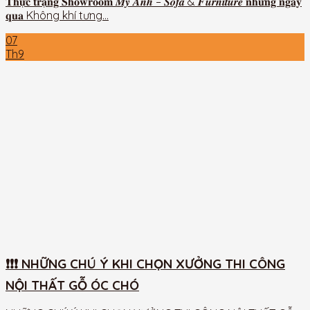
𝐓𝐡𝐮̛̣𝐜 𝐭𝐫𝐚̣𝐧𝐠 𝐒𝐡𝐨𝐰𝐫𝐨𝐨𝐦 𝑴𝒚̃ 𝑨𝒏𝒉 – 𝑺𝒐𝒇𝒂 & 𝑭𝒖𝒓𝒏𝒊𝒕𝒖𝒓𝒆 𝐧𝐡𝐮̛̃𝐧𝐠 𝐧𝐠𝐚̀𝐲
𝐪𝐮𝐚 Không khí tưng...
07
Th9
❗❗❗ NHỮNG CHÚ Ý KHI CHỌN XƯỞNG THI CÔNG
NỘI THẤT GỖ ÓC CHÓ