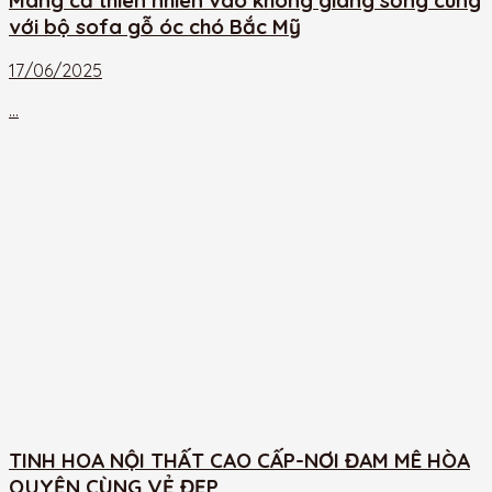
với bộ sofa gỗ óc chó Bắc Mỹ
17/06/2025
...
TINH HOA NỘI THẤT CAO CẤP-NƠI ĐAM MÊ HÒA
QUYỆN CÙNG VẺ ĐẸP