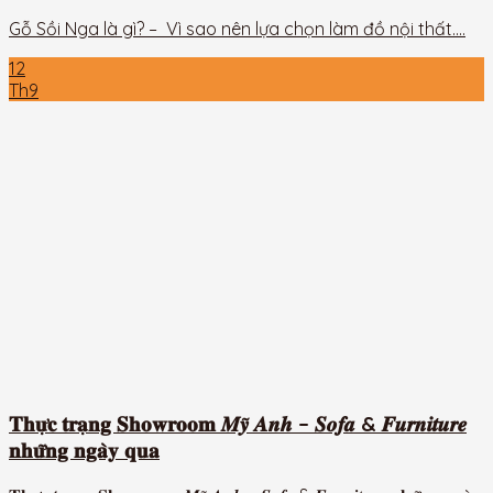
Gỗ Sồi Nga là gì? – Vì sao nên lựa chọn làm đồ nội thất....
12
Th9
𝐓𝐡𝐮̛̣𝐜 𝐭𝐫𝐚̣𝐧𝐠 𝐒𝐡𝐨𝐰𝐫𝐨𝐨𝐦 𝑴𝒚̃ 𝑨𝒏𝒉 – 𝑺𝒐𝒇𝒂 & 𝑭𝒖𝒓𝒏𝒊𝒕𝒖𝒓𝒆
𝐧𝐡𝐮̛̃𝐧𝐠 𝐧𝐠𝐚̀𝐲 𝐪𝐮𝐚