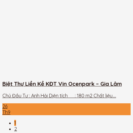
Biệt Thự Liền Kề KĐT Vin Ocenpark – Gia Lâm
Chủ Đầu Tư : Anh Hải Diện tích : 180 m2 Chất liệu....
26
Th9
1
2