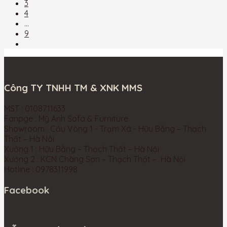
3
4
…
9
Công TY TNHH TM & XNK MMS
MST : 0108711633
Fanpge : Mỹ Anh Sofa & Furniture
Showroom : Cầu Vòng 1 - Trạm Xá - Hữu Bằng – Thạch
Thất – Hà Nôi
Xưởng 1 : Hữu Bằng – Thạch Thất – Hà Nội
Xưởng 2 : KCN Chàng Sơn – Thạch Thất – Hà Nội
Hotline : 0978311998
Facebook