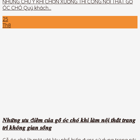
NHỮNG CHÚ Ý KHI CHỌN XƯỞNG THI CÔNG NỘI THẤT GỖ
ÓC CHÓ Quý khách...
25
Th8
𝑵𝒉𝒖̛̃𝒏𝒈 𝒖̛𝒖 đ𝒊𝒆̂̉𝒎 𝒄𝒖̉𝒂 𝒈𝒐̂̃ 𝒐́𝒄 𝒄𝒉𝒐́ 𝒌𝒉𝒊 𝒍𝒂̀𝒎 𝒏𝒐̣̂𝒊 𝒕𝒉𝒂̂́𝒕 𝒕𝒓𝒂𝒏𝒈
𝒕𝒓𝒊́ 𝒌𝒉𝒐̂𝒏𝒈 𝒈𝒊𝒂𝒏 𝒔𝒐̂́𝒏𝒈