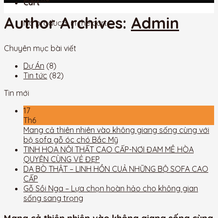
Cart
Author Archives:
Admin
No products in the cart.
Chuyên mục bài viết
Dự Án
(8)
Tin tức
(82)
Tin mới
17
Th6
Mang cả thiên nhiên vào không giang sống cùng với
bộ sofa gỗ óc chó Bắc Mỹ
TINH HOA NỘI THẤT CAO CẤP-NƠI ĐAM MÊ HÒA
QUYỆN CÙNG VẺ ĐẸP
DA BÒ THẬT – LINH HỒN CUẢ NHỮNG BỘ SOFA CAO
CẤP
Gỗ Sồi Nga – Lựa chọn hoàn hảo cho không gian
sống sang trọng
Mang cả thiên nhiên vào không giang sống cùng