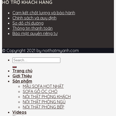
HỖ TRỢ KHÁCH HÀNG
Cam kết chất lượng và bảo hành
Chính sách và quy định
Sơ đồ chỉ đường
Thông tin thanh toán
Bảo mật quyền riêng tư
© Copyright 2021 by noithatmyanh.com
Trang chủ
Giới Thiệu
Sản phẩm
MẪU SOFA HOT NHẤT
SOFA GỖ ÓC CHÓ
NỘI THẤT PHÒNG KHÁCH
NỘI THẤT PHÒNG NGỦ
NỘI THẤT PHÒNG BẾP
Videos