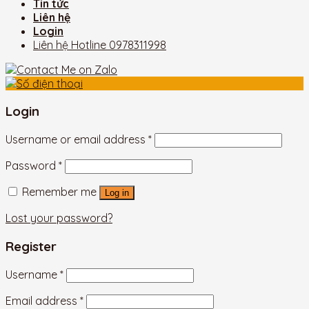
Tin tức
Liên hệ
Login
Liên hệ Hotline
0978311998
Login
Username or email address
*
Password
*
Remember me
Log in
Lost your password?
Register
Username
*
Email address
*