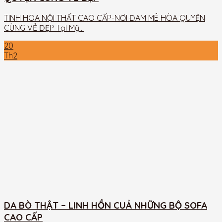
TINH HOA NỘI THẤT CAO CẤP-NƠI ĐAM MÊ HÒA QUYỆN
CÙNG VẺ ĐẸP Tại Mỹ...
20
Th2
DA BÒ THẬT – LINH HỒN CUẢ NHỮNG BỘ SOFA
CAO CẤP