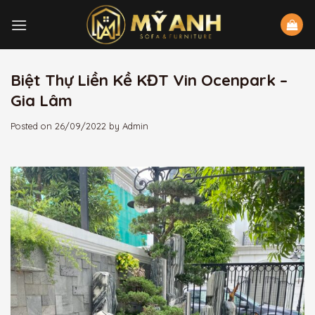
Skip
to
content
Biệt Thự Liền Kề KĐT Vin Ocenpark –
Gia Lâm
Posted on
26/09/2022
by
Admin