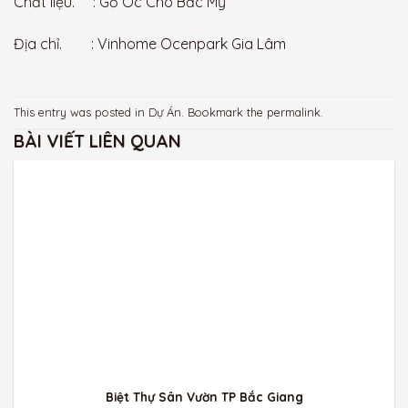
Chất liệu. : Gỗ Óc Chó Bắc Mỹ
Địa chỉ. : Vinhome Ocenpark Gia Lâm
This entry was posted in
Dự Án
. Bookmark the
permalink
.
BÀI VIẾT LIÊN QUAN
Biệt Thự Sân Vườn TP Bắc Giang