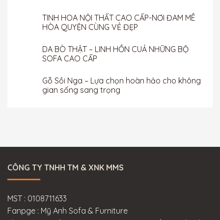
TINH HOA NỘI THẤT CAO CẤP-NƠI ĐAM MÊ
HÒA QUYỆN CÙNG VẺ ĐẸP
DA BÒ THẬT – LINH HỒN CUẢ NHỮNG BỘ
SOFA CAO CẤP
Gỗ Sồi Nga – Lựa chọn hoàn hảo cho không
gian sống sang trọng
CÔNG TY TNHH TM & XNK MMS
MST : 0108711633
Fanpge : Mỹ Anh Sofa & Furniture